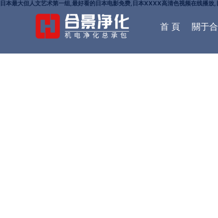
日本最大但人文艺术第一组,最好看的日本电影免费,日本XXXX高清色视频在线播放,日本
首 頁
關于合
聯(lián)系合景