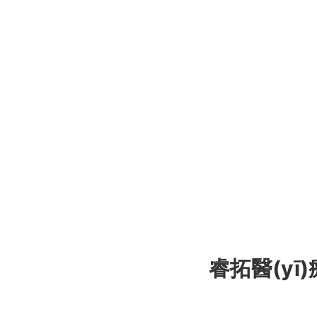
睿拓醫(y