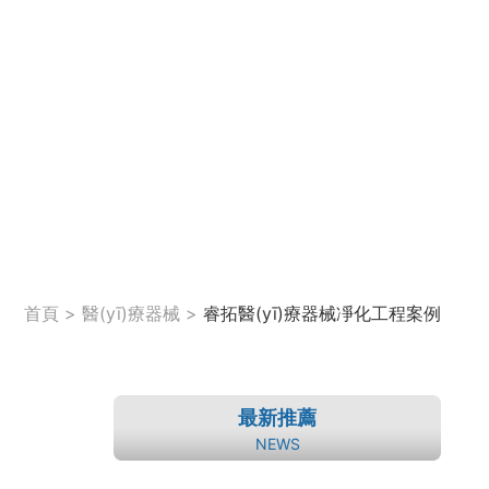
首頁
>
醫(yī)療器械
>
睿拓醫(yī)療器械凈化工程案例
最新推薦
NEWS