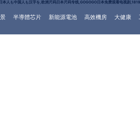
人も中国人も汉字を,欧洲尺码日本尺码专线,GOGOGO日本免费观看电视剧,1819岁M
景
半導體芯片
新能源電池
高效機房
大健康